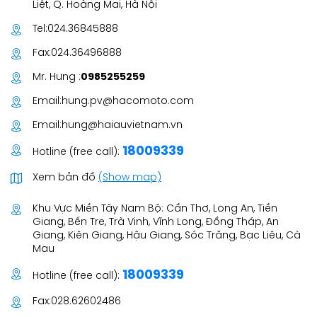
Liệt, Q. Hoàng Mai, Hà Nội
Tel:
024.36845888
Fax:
024.36496888
Mr. Hưng :
0985255259
Email:
hung.pv@hacomoto.com
Email:
hung@haiauvietnam.vn
18009339
Hotline (free call):
Xem bản đồ
(Show map)
Khu Vực Miền Tây Nam Bộ: Cần Thơ, Long An, Tiền
Giang, Bến Tre, Trà Vinh, Vĩnh Long, Đồng Tháp, An
Giang, Kiên Giang, Hậu Giang, Sóc Trăng, Bạc Liêu, Cà
Mau
18009339
Hotline (free call):
Fax:
028.62602486