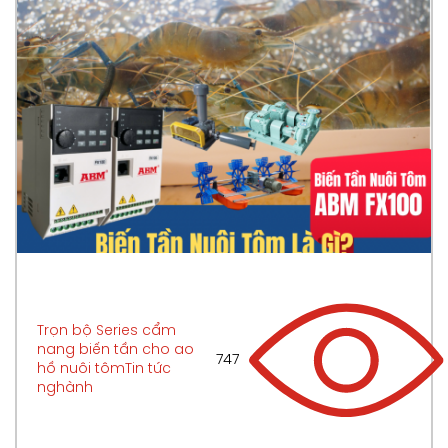
Trọn bộ Series cẩm
nang biến tần cho ao
747
hồ nuôi tôm
Tin tức
nghành