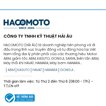
CÔNG TY TNHH KỸ THUẬT HẢI ÂU
HACOMOTO (HẢI ÂU) là doanh nghiệp tiên phong và đi
đầu trong lĩnh vực truyền động và tự động hóa tại Việt
Nam tổng đại lý phân phối của các thương hiệu: Motor
ABM, giảm tốc ABM, KASUTO, GONGJI, SANYA, Biến tần ABM,
Máy thổi khí HAVAT, HAWARA, Máy bơm HAWARA...
ABM
KASUTO
HAVAT
HAWARA
GONGJI...
Thời gian làm việc: Từ Thứ 2 đến Thứ 6 (08:00 - 17h) -
T7,CN off