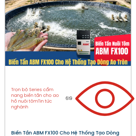
Trọn bộ Series cẩm
nang biến tần cho ao
619
hồ nuôi tôm
Tin tức
nghành
Biến Tần ABM FX100 Cho Hệ Thống Tạo Dòng