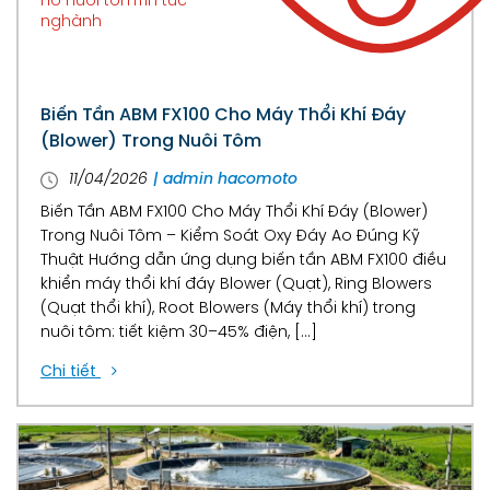
hồ nuôi tôm
Tin tức
nghành
Biến Tần ABM FX100 Cho Máy Thổi Khí Đáy
(Blower) Trong Nuôi Tôm
11/04/2026
| admin hacomoto
Biến Tần ABM FX100 Cho Máy Thổi Khí Đáy (Blower)
Trong Nuôi Tôm – Kiểm Soát Oxy Đáy Ao Đúng Kỹ
Thuật Hướng dẫn ứng dụng biến tần ABM FX100 điều
khiển máy thổi khí đáy Blower (Quạt), Ring Blowers
(Quạt thổi khí), Root Blowers (Máy thổi khí) trong
nuôi tôm: tiết kiệm 30–45% điện, […]
Chi tiết