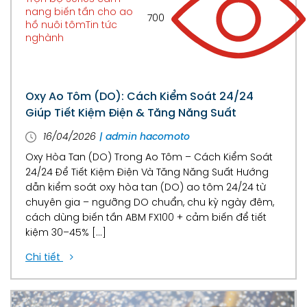
nang biến tần cho ao
700
hồ nuôi tôm
Tin tức
nghành
Oxy Ao Tôm (DO): Cách Kiểm Soát 24/24
Giúp Tiết Kiệm Điện & Tăng Năng Suất
16/04/2026
| admin hacomoto
Oxy Hòa Tan (DO) Trong Ao Tôm – Cách Kiểm Soát
24/24 Để Tiết Kiệm Điện Và Tăng Năng Suất Hướng
dẫn kiểm soát oxy hòa tan (DO) ao tôm 24/24 từ
chuyên gia – ngưỡng DO chuẩn, chu kỳ ngày đêm,
cách dùng biến tần ABM FX100 + cảm biến để tiết
kiệm 30–45% […]
Chi tiết