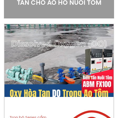
TẦN CHO AO HỒ NUÔI TÔM
Trọn bộ Series cẩm