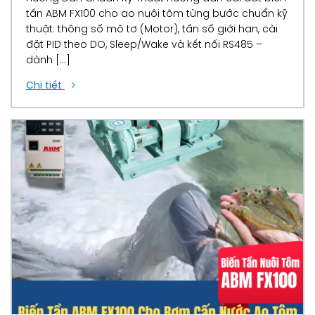
tần ABM FX100 cho ao nuôi tôm từng bước chuẩn kỹ
thuật: thông số mô tơ (Motor), tần số giới hạn, cài
đặt PID theo DO, Sleep/Wake và kết nối RS485 –
dành […]
Chi tiết