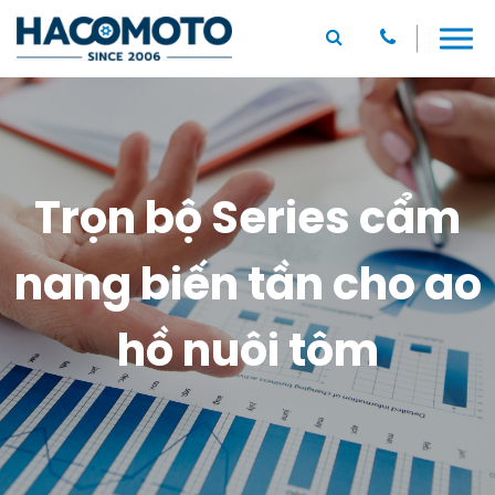
Trọn bộ Series cẩm
nang biến tần cho ao
hồ nuôi tôm