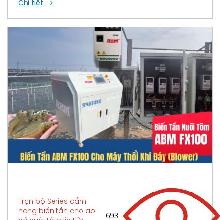
Chi tiết
Trọn bộ Series cẩm
nang biến tần cho ao
693