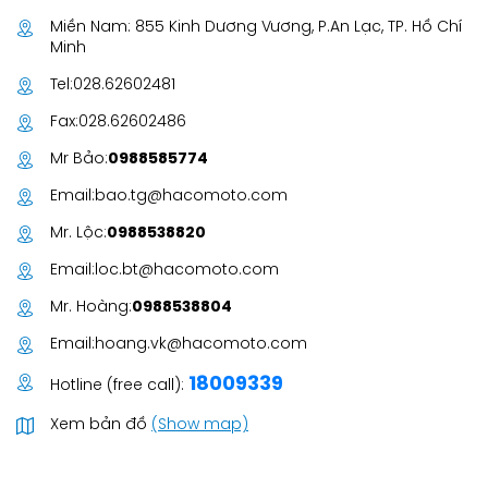
Miền Nam: 855 Kinh Dương Vương, P.An Lạc, TP. Hồ Chí
Minh
Tel:
028.62602481
Fax:
028.62602486
Mr Bảo:
0988585774
Email:
bao.tg@hacomoto.com
Mr. Lộc:
0988538820
Email:
loc.bt@hacomoto.com
Mr. Hoàng:
0988538804
Email:
hoang.vk@hacomoto.com
18009339
Hotline (free call):
Xem bản đồ
(Show map)