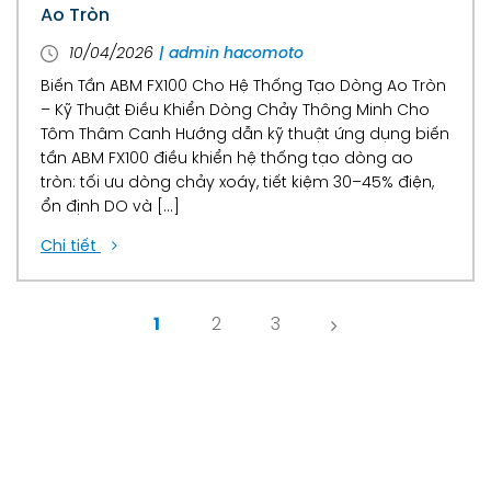
Ao Tròn
10/04/2026
| admin hacomoto
Biến Tần ABM FX100 Cho Hệ Thống Tạo Dòng Ao Tròn
– Kỹ Thuật Điều Khiển Dòng Chảy Thông Minh Cho
Tôm Thâm Canh Hướng dẫn kỹ thuật ứng dụng biến
tần ABM FX100 điều khiển hệ thống tạo dòng ao
tròn: tối ưu dòng chảy xoáy, tiết kiệm 30–45% điện,
ổn định DO và […]
Chi tiết
1
2
3