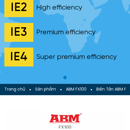
IE2
High efficiency
IE3
Premium efficiency
IE4
Super premium efficiency
Trang chủ
Sản phẩm
ABM FX100
Biến Tần ABM FX