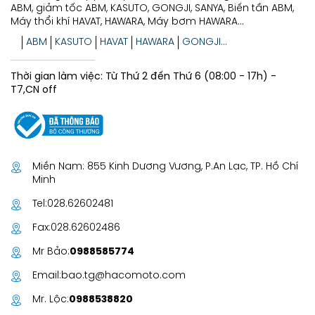
ABM, giảm tốc ABM, KASUTO, GONGJI, SANYA, Biến tần ABM,
Máy thổi khí HAVAT, HAWARA, Máy bơm HAWARA...
ABM
KASUTO
HAVAT
HAWARA
GONGJI...
Thời gian làm việc: Từ Thứ 2 đến Thứ 6 (08:00 - 17h) -
T7,CN off
Miền Nam: 855 Kinh Dương Vương, P.An Lạc, TP. Hồ Chí
Minh
Tel:
028.62602481
Fax:
028.62602486
Mr Bảo:
0988585774
Email:
bao.tg@hacomoto.com
Mr. Lộc:
0988538820