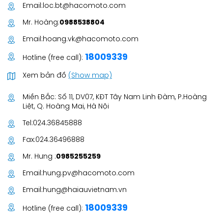
Email:
loc.bt@hacomoto.com
Mr. Hoàng:
0988538804
Email:
hoang.vk@hacomoto.com
18009339
Hotline (free call):
Xem bản đồ
(Show map)
Miền Bắc: Số 11, DV07, KĐT Tây Nam Linh Đàm, P.Hoàng
Liệt, Q. Hoàng Mai, Hà Nội
Tel:
024.36845888
Fax:
024.36496888
Mr. Hưng :
0985255259
Email:
hung.pv@hacomoto.com
Email:
hung@haiauvietnam.vn
18009339
Hotline (free call):