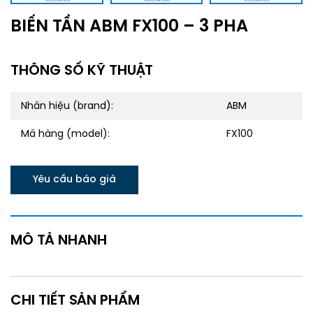
BIẾN TẦN ABM FX100 – 3 PHA
THÔNG SỐ KỸ THUẬT
Nhãn hiệu (brand):
ABM
Mã hàng (model):
FX100
Yêu cầu báo giá
MÔ TẢ NHANH
CHI TIẾT SẢN PHẨM