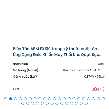
Biến Tần ABM FX100 trong kỹ thuật nuôi tôm:
Ứng Dụng Điều Khiển Máy Thổi Khí, Quạt Sục
Khí và Hệ Thống Tạo Oxy cho Nuôi Tôm
Nhãn hiệu
ABM
Mã hàng (Model)
Biến tần nuôi tôm ABM FX100
Công suất (kW)
0.37kW - 75kW
LIÊN HỆ
Giá