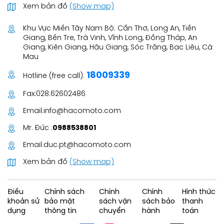
Xem bản đồ
(Show map)
Khu Vực Miền Tây Nam Bộ: Cần Thơ, Long An, Tiền
Giang, Bến Tre, Trà Vinh, Vĩnh Long, Đồng Tháp, An
Giang, Kiên Giang, Hậu Giang, Sóc Trăng, Bạc Liêu, Cà
Mau
18009339
Hotline (free call):
Fax:
028.62602486
Email:
info@hacomoto.com
Mr. Đức :
0988538801
Email:
duc.pt@hacomoto.com
Xem bản đồ
(Show map)
Điều
Chính sách
Chính
Chính
Hình thức
khoản sử
bảo mật
sách vận
sách bảo
thanh
dụng
thông tin
chuyển
hành
toán