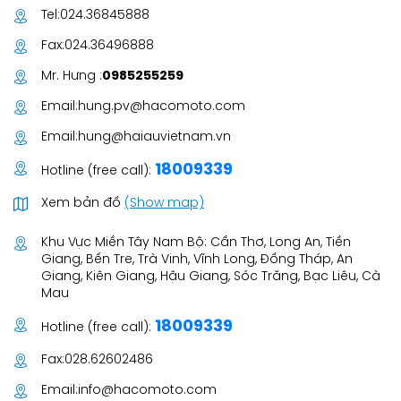
Tel:
024.36845888
Fax:
024.36496888
Mr. Hưng :
0985255259
Email:
hung.pv@hacomoto.com
Email:
hung@haiauvietnam.vn
18009339
Hotline (free call):
Xem bản đồ
(Show map)
Khu Vực Miền Tây Nam Bộ: Cần Thơ, Long An, Tiền
Giang, Bến Tre, Trà Vinh, Vĩnh Long, Đồng Tháp, An
Giang, Kiên Giang, Hậu Giang, Sóc Trăng, Bạc Liêu, Cà
Mau
18009339
Hotline (free call):
Fax:
028.62602486
Email:
info@hacomoto.com