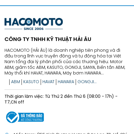
CÔNG TY TNHH KỸ THUẬT HẢI ÂU
HACOMOTO (HẢI ÂU) là doanh nghiệp tiên phong và đi
đầu trong lĩnh vực truyền động và tự động hóa tại Việt
Nam tổng đại lý phân phối của các thương hiệu: Motor
ABM, giảm tốc ABM, KASUTO, GONGJI, SANYA, Biến tần ABM,
Máy thổi khí HAVAT, HAWARA, Máy bơm HAWARA...
ABM
KASUTO
HAVAT
HAWARA
GONGJI...
Thời gian làm việc: Từ Thứ 2 đến Thứ 6 (08:00 - 17h) -
T7,CN off