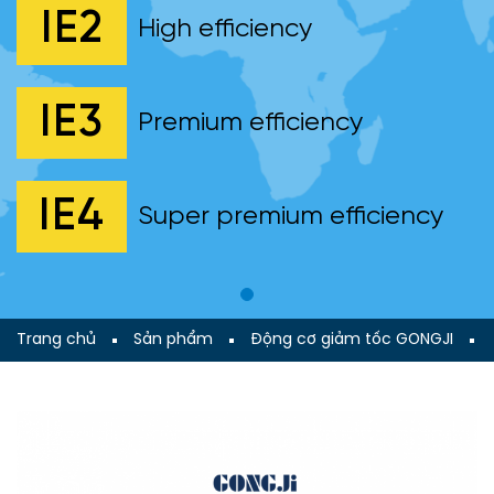
IE2
High efficiency
IE3
Premium efficiency
IE4
Super premium efficiency
Trang chủ
Sản phẩm
Động cơ giảm tốc GONGJI