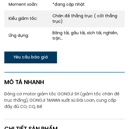
Moment xoắn:
*đang cập nhật
Chân đế thẳng trục ( cốt thẳng
Kiểu giảm tốc:
trục)
Băng tải, gầu tải, xích tải, nghiền,
Ứng dụng:
trộn...
Yêu cầu báo giá
MÔ TẢ NHANH
Động cơ motor giảm tốc GONGJI SH (giảm tốc chân đế
trục thẳng), GONGJI TAIWAN xuất xứ Đài Loan, cung cấp
đầy đủ CO, CQ, Bill