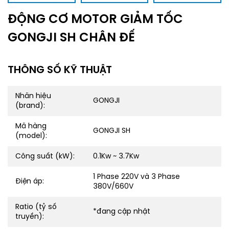
ĐỘNG CƠ MOTOR GIẢM TỐC
GONGJI SH CHÂN ĐẾ
THÔNG SỐ KỸ THUẬT
Nhãn hiệu
GONGJI
(brand):
Mã hàng
GONGJI SH
(model):
Công suất (kW):
0.1Kw ~ 3.7Kw
1 Phase 220V và 3 Phase
Điện áp:
380V/660V
Ratio (tỷ số
*đang cập nhật
truyền):