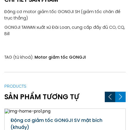
CHI TIẾT SẢN PHẨM
Động cơ motor giảm tốc GONGJI SH (giảm tốc chân đế
trục thẳng)
GONGJI TAIWAN xuất xứ Đài Loan, cung cấp đầy đủ CO, CQ,
Bill
TAG (từ khoá):
Motor giảm tốc GONGJI
PRODUCTS
SẢN PHẨM TƯƠNG TỰ
Động cơ giảm tốc GONGJI SV mặt bích
(khuấy)