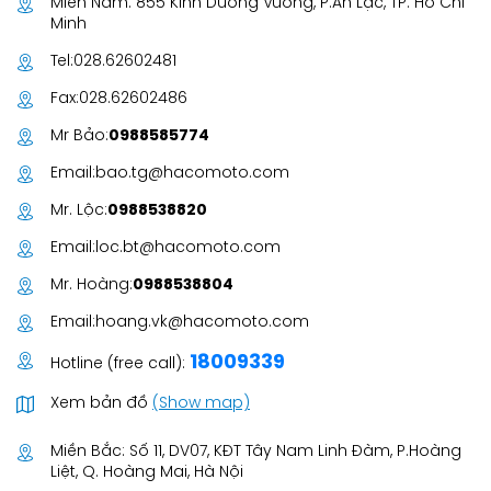
Miền Nam: 855 Kinh Dương Vương, P.An Lạc, TP. Hồ Chí
Minh
Tel:
028.62602481
Fax:
028.62602486
Mr Bảo:
0988585774
Email:
bao.tg@hacomoto.com
Mr. Lộc:
0988538820
Email:
loc.bt@hacomoto.com
Mr. Hoàng:
0988538804
Email:
hoang.vk@hacomoto.com
18009339
Hotline (free call):
Xem bản đồ
(Show map)
Miền Bắc: Số 11, DV07, KĐT Tây Nam Linh Đàm, P.Hoàng
Liệt, Q. Hoàng Mai, Hà Nội