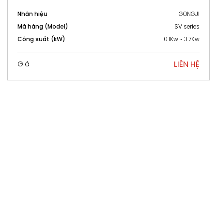
Nhãn hiệu
GONGJI
Mã hàng (Model)
SV series
Công suất (kW)
0.1Kw ~ 3.7Kw
LIÊN HỆ
Giá