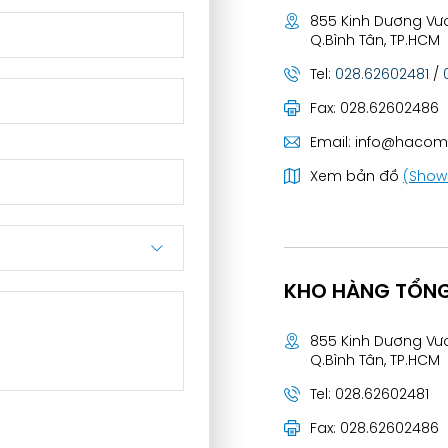
 field empty.
855 Kinh Dương Vươ
Q.Bình Tân, TP.HCM
Tel:
028.62602481
/
Fax:
028.62602486
Email:
info@hacom
Xem bản đồ
(Show
KHO HÀNG TỔN
855 Kinh Dương Vươ
Q.Bình Tân, TP.HCM
Tel:
028.62602481
Fax:
028.62602486