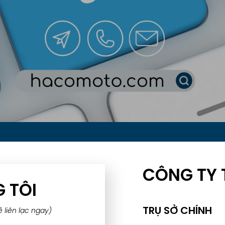
CÔNG TY 
G TÔI
TRỤ SỞ CHÍNH
ẽ liên lạc ngay)