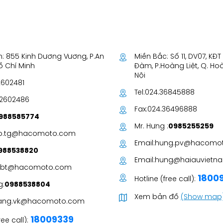
: 855 Kinh Dương Vương, P.An
Miền Bắc: Số 11, DV07, KĐ
Hồ Chí Minh
Đàm, P.Hoàng Liệt, Q. Ho
Nội
2602481
Tel:
024.36845888
62602486
Fax:
024.36496888
988585774
Mr. Hưng :
0985255259
o.tg@hacomoto.com
Email:
hung.pv@hacomo
988538820
Email:
hung@haiauvietna
c.bt@hacomoto.com
1800
Hotline (free call):
g:
0988538804
Xem bản đồ
(Show map
ang.vk@hacomoto.com
18009339
ree call):