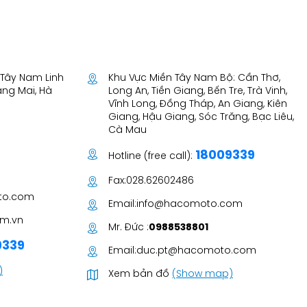
T Tây Nam Linh
Khu Vực Miền Tây Nam Bộ: Cần Thơ,
àng Mai, Hà
Long An, Tiền Giang, Bến Tre, Trà Vinh,
Vĩnh Long, Đồng Tháp, An Giang, Kiên
Giang, Hậu Giang, Sóc Trăng, Bạc Liêu,
Cà Mau
18009339
Hotline (free call):
Fax:
028.62602486
to.com
Email:
info@hacomoto.com
m.vn
Mr. Đức :
0988538801
9339
Email:
duc.pt@hacomoto.com
)
Xem bản đồ
(Show map)