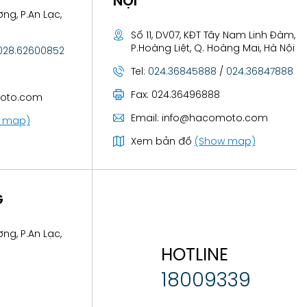
NỘI
ng, P.An Lạc,
Số 11, DV07, KĐT Tây Nam Linh Đàm,
P.Hoàng Liệt, Q. Hoàng Mai, Hà Nội
028.62600852
Tel:
024.36845888
/
024.36847888
Fax:
024.36496888
oto.com
Email:
info@hacomoto.com
 map)
Xem bản đồ
(Show map)
G
ng, P.An Lạc,
HOTLINE
18009339