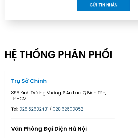
HỆ THỐNG PHÂN PHỐI
Trụ Sở Chính
855 Kinh Dương Vương, P.An Lạc, Q.Bình Tân,
TP.HCM
Tel:
028.62602481
/
028.62600852
Văn Phòng Đại Diện Hà Nội