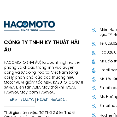
Miền Nam
Lạc, TP. 
CÔNG TY TNHH KỸ THUẬT HẢI
Tel:
028.6
ÂU
Fax:
028.
Mr Bảo:
0
HACOMOTO (HẢI ÂU) là doanh nghiệp tiên
phong và đi đầu trong lĩnh vực truyền
Email:
ba
động và tự động hóa tại Việt Nam tổng
đại lý phân phối của các thương hiệu:
Mr. Lộc:
0
Motor ABM, giảm tốc ABM, KASUTO, GONGJI,
SANYA, Biến tần ABM, Máy thổi khí HAVAT,
Email:
lo
HAWARA, Máy bơm HAWARA...
Mr. Hoàn
ABM
KASUTO
HAVAT
HAWARA
GONGJI...
Email:
ho
Thời gian làm việc: Từ Thứ 2 đến Thứ 6
Hotline (f