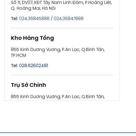
Số 11, DV07, KĐT Tây Nam Linh Đàm, P.Hoàng Liệt,
Q. Hoàng Mai, Hà Nội
Tel:
024.36845888
/
024.36847888
Kho Hàng Tổng
855 Kinh Dương Vương, P.An Lạc, Q.Bình Tân,
TP.HCM
Tel:
028.62602481
Trụ Sở Chính
855 Kinh Dương Vương, P.An Lạc, Q.Bình Tân,
TP.HCM
Tel:
028.62602481
/
028.62600852