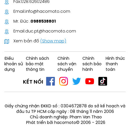
Fax:
028.62602486
Email:
info@hacomoto.com
Mr. Đức :
0988538801
Email:
duc.pt@hacomoto.com
Xem bản đồ
(Show map)
Điều
Chính sách
Chính
Chính
Hình thức
khoản sử
bảo mật
sách vận
sách bảo
thanh
dụng
thông tin
chuyển
hành
toán
KẾT NỐI
Giấy chứng nhận ĐKKD số : 0304672878 do sở kế hoạch và
đầu tư TP HCM cấp ngày : 08 tháng 11 năm 2006
Chủ doanh nghiệp: Pham Van Thao
Phát triển bởi hacomoto© 2006 - 2026