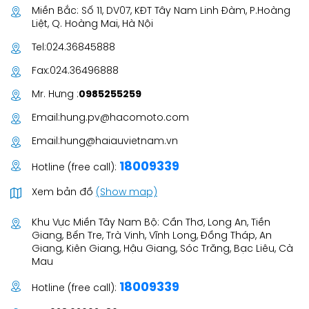
Miền Bắc: Số 11, DV07, KĐT Tây Nam Linh Đàm, P.Hoàng
Liệt, Q. Hoàng Mai, Hà Nội
Tel:
024.36845888
Fax:
024.36496888
Mr. Hưng :
0985255259
Email:
hung.pv@hacomoto.com
Email:
hung@haiauvietnam.vn
18009339
Hotline (free call):
Xem bản đồ
(Show map)
Khu Vực Miền Tây Nam Bộ: Cần Thơ, Long An, Tiền
Giang, Bến Tre, Trà Vinh, Vĩnh Long, Đồng Tháp, An
Giang, Kiên Giang, Hậu Giang, Sóc Trăng, Bạc Liêu, Cà
Mau
18009339
Hotline (free call):