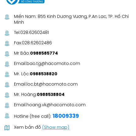
Miền Nam: 855 Kinh Dương Vương, P.An Lạc, TP. Hồ Chí
Minh
Tel:
028.62602481
Fax:
028.62602486
Mr Bảo:
0988585774
Email:
bao.tg@hacomoto.com
Mr. Lộc:
0988538820
Email:
loc.bt@hacomoto.com
Mr. Hoàng:
0988538804
Email:
hoang.vk@hacomoto.com
18009339
Hotline (free call):
Xem bản đồ
(Show map)