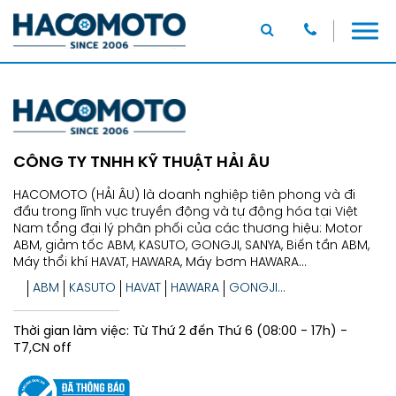
CÔNG TY TNHH KỸ THUẬT HẢI ÂU
HACOMOTO (HẢI ÂU) là doanh nghiệp tiên phong và đi
đầu trong lĩnh vực truyền động và tự động hóa tại Việt
Nam tổng đại lý phân phối của các thương hiệu: Motor
ABM, giảm tốc ABM, KASUTO, GONGJI, SANYA, Biến tần ABM,
Máy thổi khí HAVAT, HAWARA, Máy bơm HAWARA...
ABM
KASUTO
HAVAT
HAWARA
GONGJI...
Thời gian làm việc: Từ Thứ 2 đến Thứ 6 (08:00 - 17h) -
T7,CN off