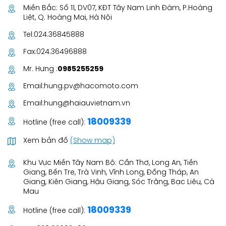
Miền Bắc: Số 11, DV07, KĐT Tây Nam Linh Đàm, P.Hoàng
Liệt, Q. Hoàng Mai, Hà Nội
Tel:
024.36845888
Fax:
024.36496888
Mr. Hưng :
0985255259
Email:
hung.pv@hacomoto.com
Email:
hung@haiauvietnam.vn
18009339
Hotline (free call):
Xem bản đồ
(Show map)
Khu Vực Miền Tây Nam Bộ: Cần Thơ, Long An, Tiền
Giang, Bến Tre, Trà Vinh, Vĩnh Long, Đồng Tháp, An
Giang, Kiên Giang, Hậu Giang, Sóc Trăng, Bạc Liêu, Cà
Mau
18009339
Hotline (free call):