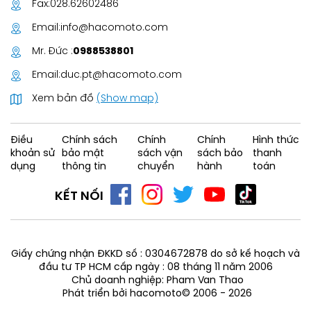
Fax:
028.62602486
Email:
info@hacomoto.com
Mr. Đức :
0988538801
Email:
duc.pt@hacomoto.com
Xem bản đồ
(Show map)
Điều
Chính sách
Chính
Chính
Hình thức
khoản sử
bảo mật
sách vận
sách bảo
thanh
dụng
thông tin
chuyển
hành
toán
KẾT NỐI
Giấy chứng nhận ĐKKD số : 0304672878 do sở kế hoạch và
đầu tư TP HCM cấp ngày : 08 tháng 11 năm 2006
Chủ doanh nghiệp: Pham Van Thao
Phát triển bởi hacomoto© 2006 - 2026