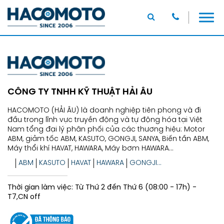
CÔNG TY TNHH KỸ THUẬT HẢI ÂU
HACOMOTO (HẢI ÂU) là doanh nghiệp tiên phong và đi
đầu trong lĩnh vực truyền động và tự động hóa tại Việt
Nam tổng đại lý phân phối của các thương hiệu: Motor
ABM, giảm tốc ABM, KASUTO, GONGJI, SANYA, Biến tần ABM,
Máy thổi khí HAVAT, HAWARA, Máy bơm HAWARA...
ABM
KASUTO
HAVAT
HAWARA
GONGJI...
Thời gian làm việc: Từ Thứ 2 đến Thứ 6 (08:00 - 17h) -
T7,CN off