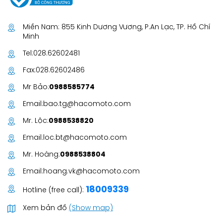
Miền Nam: 855 Kinh Dương Vương, P.An Lạc, TP. Hồ Chí
Minh
Tel:
028.62602481
Fax:
028.62602486
Mr Bảo:
0988585774
Email:
bao.tg@hacomoto.com
Mr. Lộc:
0988538820
Email:
loc.bt@hacomoto.com
Mr. Hoàng:
0988538804
Email:
hoang.vk@hacomoto.com
18009339
Hotline (free call):
Xem bản đồ
(Show map)