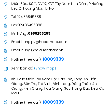
Miền Bắc: Số 11, DV07, KĐT Tây Nam Linh Đàm, P.Hoàng
Liệt, Q. Hoàng Mai, Hà Nội
Tel:
024.36845888
Fax:
024.36496888
Mr. Hưng :
0985255259
Email:
hung.pv@hacomoto.com
Email:
hung@haiauvietnam.vn
18009339
Hotline (free call):
Xem bản đồ
(Show map)
Khu Vực Miền Tây Nam Bộ: Cần Thơ, Long An, Tiền
Giang, Bến Tre, Trà Vinh, Vĩnh Long, Đồng Tháp, An
Giang, Kiên Giang, Hậu Giang, Sóc Trăng, Bạc Liêu, Cà
Mau
18009339
Hotline (free call):