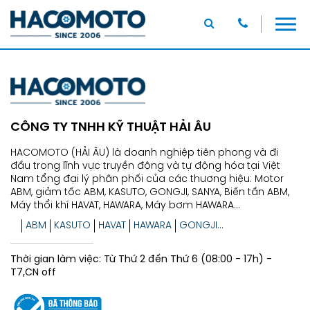
CÔNG TY TNHH KỸ THUẬT HẢI ÂU
HACOMOTO (HẢI ÂU) là doanh nghiệp tiên phong và đi
đầu trong lĩnh vực truyền động và tự động hóa tại Việt
Nam tổng đại lý phân phối của các thương hiệu: Motor
ABM, giảm tốc ABM, KASUTO, GONGJI, SANYA, Biến tần ABM,
Máy thổi khí HAVAT, HAWARA, Máy bơm HAWARA...
ABM
KASUTO
HAVAT
HAWARA
GONGJI...
Thời gian làm việc: Từ Thứ 2 đến Thứ 6 (08:00 - 17h) -
T7,CN off