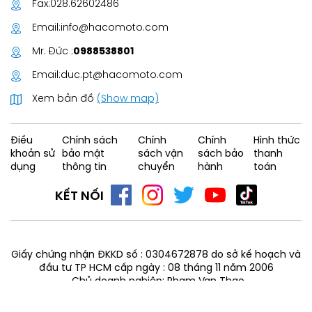
Fax:
028.62602486
Email:
info@hacomoto.com
Mr. Đức :
0988538801
Email:
duc.pt@hacomoto.com
Xem bản đồ
(Show map)
Điều
Chính sách
Chính
Chính
Hình thức
khoản sử
bảo mật
sách vận
sách bảo
thanh
dụng
thông tin
chuyển
hành
toán
KẾT NỐI
Giấy chứng nhận ĐKKD số : 0304672878 do sở kế hoạch và
đầu tư TP HCM cấp ngày : 08 tháng 11 năm 2006
Chủ doanh nghiệp: Pham Van Thao
Phát triển bởi hacomoto© 2006 - 2026