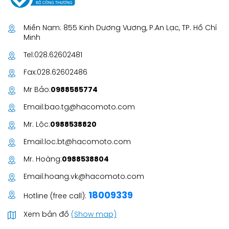
Miền Nam: 855 Kinh Dương Vương, P.An Lạc, TP. Hồ Chí
Minh
Tel:
028.62602481
Fax:
028.62602486
Mr Bảo:
0988585774
Email:
bao.tg@hacomoto.com
Mr. Lộc:
0988538820
Email:
loc.bt@hacomoto.com
Mr. Hoàng:
0988538804
Email:
hoang.vk@hacomoto.com
18009339
Hotline (free call):
Xem bản đồ
(Show map)