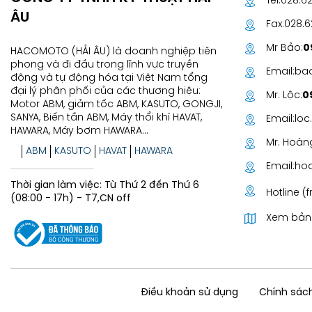
Tel:
028.6
ÂU
Fax:
028.
Mr Bảo:
0
HACOMOTO (HẢI ÂU) là doanh nghiệp tiên
phong và đi đầu trong lĩnh vực truyền
Email:
ba
động và tự động hóa tại Việt Nam tổng
đại lý phân phối của các thương hiệu:
Mr. Lộc:
0
Motor ABM, giảm tốc ABM, KASUTO, GONGJI,
SANYA, Biến tần ABM, Máy thổi khí HAVAT,
Email:
lo
HAWARA, Máy bơm HAWARA...
Mr. Hoàn
ABM
KASUTO
HAVAT
HAWARA
GONGJI...
Email:
ho
Thời gian làm việc: Từ Thứ 2 đến Thứ 6
Hotline (f
(08:00 - 17h) - T7,CN off
Xem bản
Điều khoản sử dụng
Chính sách