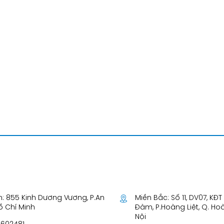
: 855 Kinh Dương Vương, P.An
Miền Bắc: Số 11, DV07, KĐ
Hồ Chí Minh
Đàm, P.Hoàng Liệt, Q. Ho
Nội