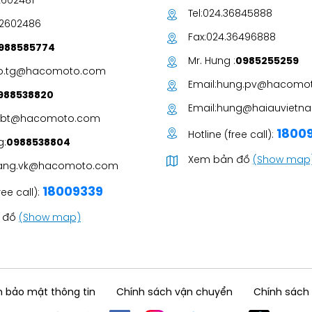
2602481
Tel:
024.36845888
62602486
Fax:
024.36496888
988585774
Mr. Hưng :
0985255259
o.tg@hacomoto.com
Email:
hung.pv@hacomo
988538820
Email:
hung@haiauvietna
c.bt@hacomoto.com
1800
Hotline (free call):
g:
0988538804
Xem bản đồ
(Show map
ang.vk@hacomoto.com
18009339
ree call):
 đồ
(Show map)
 bảo mật thông tin
Chính sách vận chuyển
Chính sách