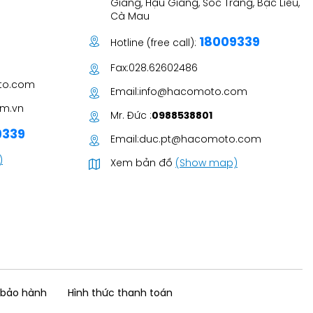
Giang, Hậu Giang, Sóc Trăng, Bạc Liêu,
Cà Mau
18009339
Hotline (free call):
Fax:
028.62602486
to.com
Email:
info@hacomoto.com
m.vn
Mr. Đức :
0988538801
9339
Email:
duc.pt@hacomoto.com
)
Xem bản đồ
(Show map)
 bảo hành
Hình thức thanh toán