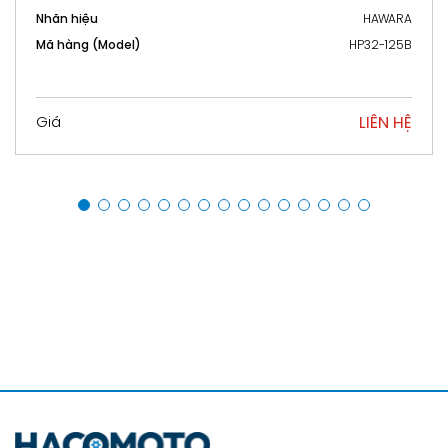
(centrifugal 
HAWARA
Nhãn hiệu
)
HP32-125B
Mã hàng (Model)
Công suất (kW)
LIÊN HỆ
Giá