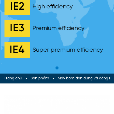
IE2
High efficiency
IE3
Premium efficiency
IE4
Super premium efficiency
Trang chủ
Sản phẩm
Máy bơm dân dụng và công ng