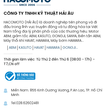
CÔNG TY TNHH KỸ THUẬT HẢI ÂU
HACOMOTO (HẢI ÂU) là doanh nghiệp tiên phong và đi
đầu trong lĩnh vực truyền động và tự động hóa tại Việt
Nam tổng đại lý phân phối của các thương hiệu: Motor
ABM, giảm tốc ABM, KASUTO, GONGJI, SANYA, Biến tần ABM,
Máy thổi khí HAVAT, HAWARA, Máy bơm HAWARA...
ABM
KASUTO
HAVAT
HAWARA
GONGJI...
Thời gian làm việc: Từ Thứ 2 đến Thứ 6 (08:00 - 17h) -
T7,CN off
Miền Nam: 855 Kinh Dương Vương, P.An Lạc, TP. Hồ Chí
Minh
Tel:
028.62602481