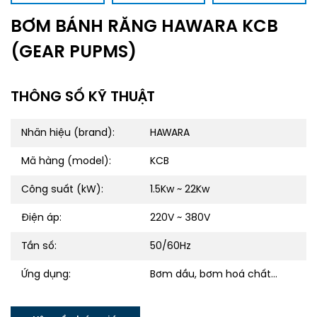
BƠM BÁNH RĂNG HAWARA KCB
(GEAR PUPMS)
THÔNG SỐ KỸ THUẬT
Nhãn hiệu (brand):
HAWARA
Mã hàng (model):
KCB
Công suất (kW):
1.5Kw ~ 22Kw
Điện áp:
220V ~ 380V
Tần số:
50/60Hz
Ứng dụng:
Bơm dầu, bơm hoá chất...