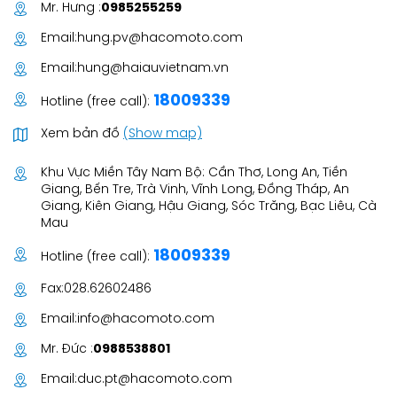
Mr. Hưng :
0985255259
Email:
hung.pv@hacomoto.com
Email:
hung@haiauvietnam.vn
18009339
Hotline (free call):
Xem bản đồ
(Show map)
Khu Vực Miền Tây Nam Bộ: Cần Thơ, Long An, Tiền
Giang, Bến Tre, Trà Vinh, Vĩnh Long, Đồng Tháp, An
Giang, Kiên Giang, Hậu Giang, Sóc Trăng, Bạc Liêu, Cà
Mau
18009339
Hotline (free call):
Fax:
028.62602486
Email:
info@hacomoto.com
Mr. Đức :
0988538801
Email:
duc.pt@hacomoto.com