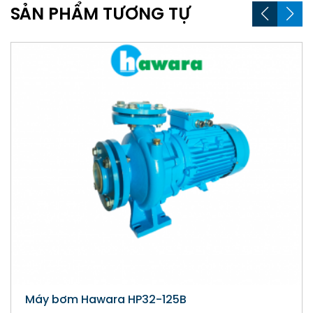
SẢN PHẨM TƯƠNG TỰ
wara HP32-125B
Máy bơm li t