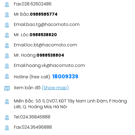
Fax:
028.62602486
Mr Bảo:
0988585774
Email:
bao.tg@hacomoto.com
Mr. Lộc:
0988538820
Email:
loc.bt@hacomoto.com
Mr. Hoàng:
0988538804
Email:
hoang.vk@hacomoto.com
18009339
Hotline (free call):
Xem bản đồ
(Show map)
Miền Bắc: Số 11, DV07, KĐT Tây Nam Linh Đàm, P.Hoàng
Liệt, Q. Hoàng Mai, Hà Nội
Tel:
024.36845888
Fax:
024.36496888