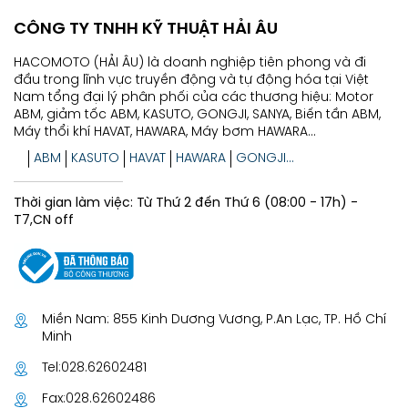
CÔNG TY TNHH KỸ THUẬT HẢI ÂU
HACOMOTO (HẢI ÂU) là doanh nghiệp tiên phong và đi
đầu trong lĩnh vực truyền động và tự động hóa tại Việt
Nam tổng đại lý phân phối của các thương hiệu: Motor
ABM, giảm tốc ABM, KASUTO, GONGJI, SANYA, Biến tần ABM,
Máy thổi khí HAVAT, HAWARA, Máy bơm HAWARA...
ABM
KASUTO
HAVAT
HAWARA
GONGJI...
Thời gian làm việc: Từ Thứ 2 đến Thứ 6 (08:00 - 17h) -
T7,CN off
Miền Nam: 855 Kinh Dương Vương, P.An Lạc, TP. Hồ Chí
Minh
Tel:
028.62602481
Fax:
028.62602486