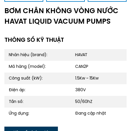
BƠM CHÂN KHÔNG VÒNG NƯỚC
HAVAT LIQUID VACUUM PUMPS
THÔNG SỐ KỸ THUẬT
Nhãn hiệu (brand):
HAVAT
Mã hàng (model):
CAN2P
Công suất (kW):
1.5Kw ~ 15Kw
Điện áp:
380V
Tần số:
50/60hZ
Ứng dụng:
Đang cập nhật