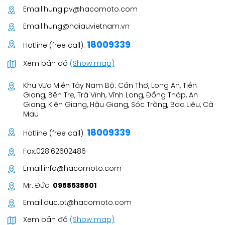
Email:
hung.pv@hacomoto.com
Email:
hung@haiauvietnam.vn
18009339
Hotline (free call):
Xem bản đồ
(Show map)
Khu Vực Miền Tây Nam Bộ: Cần Thơ, Long An, Tiền
Giang, Bến Tre, Trà Vinh, Vĩnh Long, Đồng Tháp, An
Giang, Kiên Giang, Hậu Giang, Sóc Trăng, Bạc Liêu, Cà
Mau
18009339
Hotline (free call):
Fax:
028.62602486
Email:
info@hacomoto.com
Mr. Đức :
0988538801
Email:
duc.pt@hacomoto.com
Xem bản đồ
(Show map)