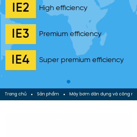
IE2
High efficiency
IE3
Premium efficiency
IE4
Super premium efficiency
Trang chủ
Sản phẩm
Máy bơm dân dụng và công ng