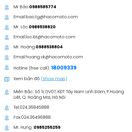
Mr Bảo:
0988585774
Email:
bao.tg@hacomoto.com
Mr. Lộc:
0988538820
Email:
loc.bt@hacomoto.com
Mr. Hoàng:
0988538804
Email:
hoang.vk@hacomoto.com
18009339
Hotline (free call):
Xem bản đồ
(Show map)
Miền Bắc: Số 11, DV07, KĐT Tây Nam Linh Đàm, P.Hoàng
Liệt, Q. Hoàng Mai, Hà Nội
Tel:
024.36845888
Fax:
024.36496888
Mr. Hưng :
0985255259