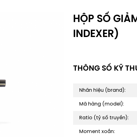
HỘP SỐ GIẢ
INDEXER)
THÔNG SỐ KỸ TH
Nhãn hiệu (brand):
Mã hàng (model):
Ratio (tỷ số truyền):
Moment xoắn: