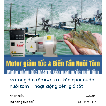
Động cơ giảm tốc KASUTO K8F series
(Mặt Bích)
Nhãn hiệu
KASUTO
Mã hàng (Model)
K8F seris