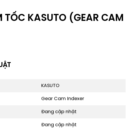
M TỐC KASUTO (GEAR CAM
UẬT
KASUTO
Gear Cam Indexer
Đang cập nhật
Đang cập nhật