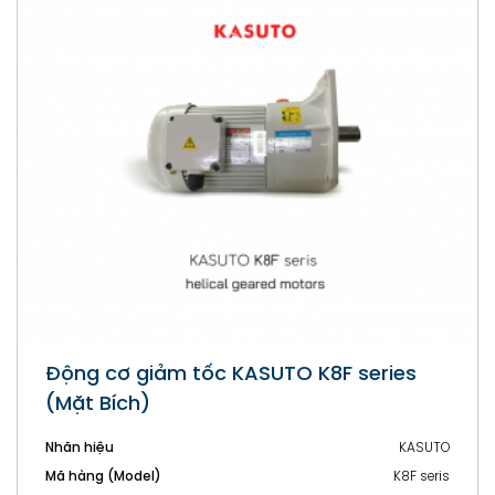
Động cơ giảm tốc KASUTO K8L series
(Chân Đế)
Nhãn hiệu
KASUTO
Mã hàng (Model)
K8L seris