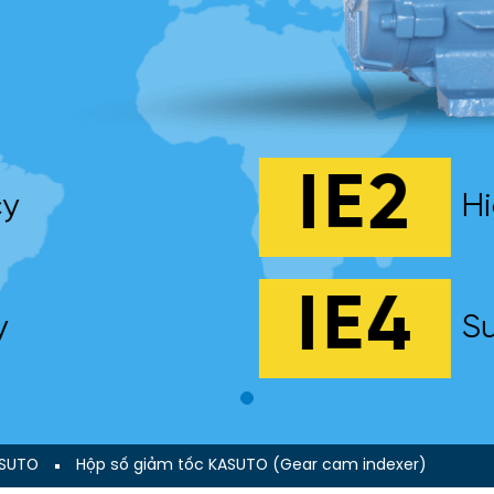
IE2
cy
Hi
IE4
y
Su
ASUTO
Hộp số giảm tốc KASUTO (Gear cam indexer)