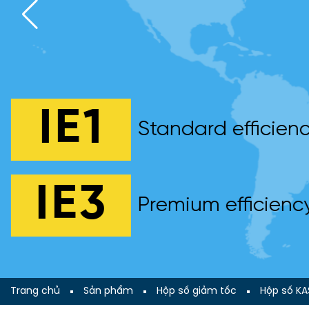
IE1
Standard efficien
IE3
Premium efficienc
Trang chủ
Sản phẩm
Hộp số giảm tốc
Hộp số K