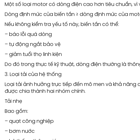
Một số loại motor có dòng điện cao hơn tiêu chuẩn, vì
Dòng định mức của biến tần ≥ dòng định mức của mot
Nếu không kiểm tra yếu tố này, biến tần có thể:
– báo lỗi quá dòng
– tự động ngắt bảo vệ
– giảm tuổi thọ linh kiện
Do đó trong thực tế kỹ thuật, dòng điện thường là thông
3. Loại tải của hệ thống
Loại tải ảnh hưởng trực tiếp đến mô men và khả năng ch
được chia thành hai nhóm chính.
Tải nhẹ
Bao gồm:
– quạt công nghiệp
– bơm nước