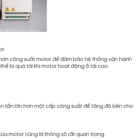
or.
 hơn công suất motor để đảm bảo hệ thống vận hành
 thể bị quá tải khi motor hoạt động ở tải cao.
iến tần lớn hơn một cấp công suất để tăng độ bền cho
của motor cũng là thông số rất quan trọng.