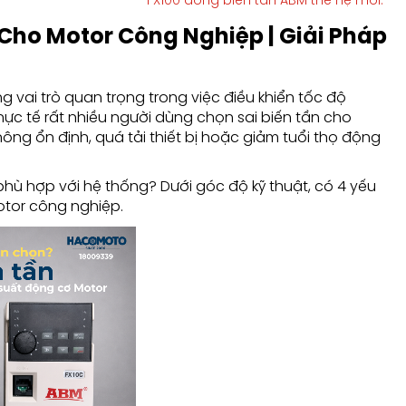
FX100 dòng biến tần ABM thế hệ mới.
Cho Motor Công Nghiệp | Giải Pháp
 vai trò quan trọng trong việc điều khiển tốc độ
n thực tế rất nhiều người dùng chọn sai biến tần cho
ng ổn định, quá tải thiết bị hoặc giảm tuổi thọ động
hù hợp với hệ thống? Dưới góc độ kỹ thuật, có 4 yếu
otor công nghiệp.