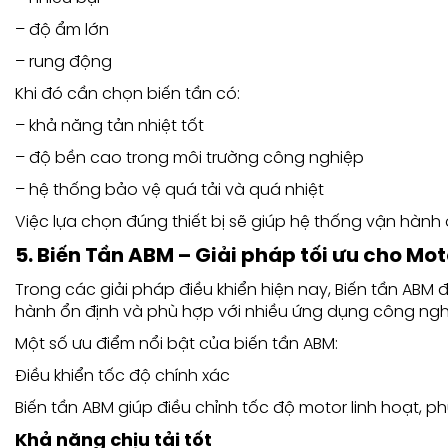
– độ ẩm lớn
– rung động
Khi đó cần chọn biến tần có:
– khả năng tản nhiệt tốt
– độ bền cao trong môi trường công nghiệp
– hệ thống bảo vệ quá tải và quá nhiệt
Việc lựa chọn đúng thiết bị sẽ giúp hệ thống vận hành 
5. Biến Tần ABM – Giải pháp tối ưu cho Mo
Trong các giải pháp điều khiển hiện nay, Biến tần AB
hành ổn định và phù hợp với nhiều ứng dụng công ngh
Một số ưu điểm nổi bật của biến tần ABM:
Điều khiển tốc độ chính xác
Biến tần ABM giúp điều chỉnh tốc độ motor linh hoạt, ph
Khả năng chịu tải tốt