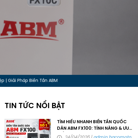
 | Giải Pháp Biến Tần ABM
TIN TỨC NỔI BẬT
TÌM HIỂU NHANH BIẾN TẦN QUỐC
DÂN ABM FX100: TÍNH NĂNG & ƯU
ĐIỂM
24/04/2026
admin hacomoto