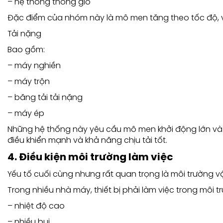
– hệ thống thông gió
Đặc điểm của nhóm này là mô men tăng theo tốc độ, vì
Tải nặng
Bao gồm:
– máy nghiền
– máy trộn
– băng tải tải nặng
– máy ép
Những hệ thống này yêu cầu mô men khởi động lớn và k
điều khiển mạnh và khả năng chịu tải tốt.
4. Điều kiện môi trường làm việc
Yếu tố cuối cùng nhưng rất quan trọng là môi trường v
Trong nhiều nhà máy, thiết bị phải làm việc trong môi t
– nhiệt độ cao
– nhiều bụi