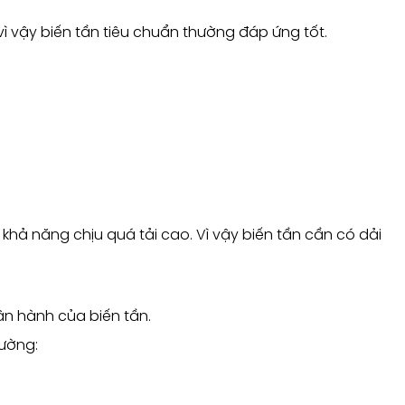
 vậy biến tần tiêu chuẩn thường đáp ứng tốt.
hả năng chịu quá tải cao. Vì vậy biến tần cần có dải
ận hành của biến tần.
rường: