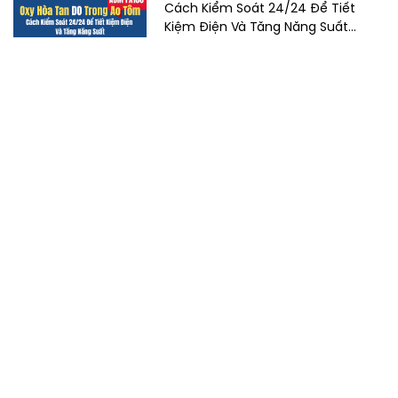
Cách Kiểm Soát 24/24 Để Tiết
Kiệm Điện Và Tăng Năng Suất
Hướng dẫn kiểm soát oxy hòa tan
(DO) ao tôm 24/24 từ chuyên gia
– ngưỡng DO chuẩn, chu kỳ ngày
đêm, cách dùng biến tần ABM
FX100 + cảm biến để tiết kiệm 30–
45% […]