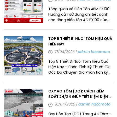
Tổng quan về Biến Tần ABM FX100
Hướng dẫn sử dụng chi tiết dành
cho dòng biến tần AC FX100 của
thương hiệu ABM, bao gồm các
thông số kỹ thuật và chỉ dẫn vận
hành. Nguồn văn bản cung cấp
TOP 5 THIẾT BỊ NUÔI TÔM HIỆU QUẢ
đầy đủ thông tin từ quy tắc đặt
HIỆN NAY
tên sản phẩm, kích thước lắp đặt
17/04/2026
admin hacomoto
cho đến các biện pháp […]
Top 5 Thiết Bị Nuôi Tôm Hiệu Quả
Hiện Nay – Phân Tích Kỹ Thuật Từ
Góc Độ Chuyên Gia Phân tích kỹ
thuật top 5 thiết bị nuôi tôm hiệu
quả nhất hiện nay: Biến tần ABM
FX100, Motor giảm tốc ABM, Quạt
OXY AO TÔM (DO): CÁCH KIỂM
thổi khí HAVAT, Máy thổi khí HAWARA
SOÁT 24/24 GIÚP TIẾT KIỆM ĐIỆN &
và Máy bơm HAWARA […]
TĂNG NĂNG SUẤT
16/04/2026
admin hacomoto
Oxy Hòa Tan (DO) Trong Ao Tôm –