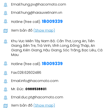
Email:
hung.pv@hacomoto.com
Email:
hung@haiauvietnam.vn
18009339
Hotline (free call):
Xem bản đồ
(Show map)
Khu Vực Miền Tây Nam Bộ: Cần Thơ, Long An, Tiền
Giang, Bến Tre, Trà Vinh, Vĩnh Long, Đồng Tháp, An
Giang, Kiên Giang, Hậu Giang, Sóc Trăng, Bạc Liêu, Cà
Mau
18009339
Hotline (free call):
Fax:
028.62602486
Email:
info@hacomoto.com
Mr. Đức :
0988538801
Email:
duc.pt@hacomoto.com
Xem bản đồ
(Show map)