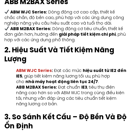
ABB M2BAX Series
ABM WJC Series:
Dòng động cơ cao cấp, thiết kế
chắc chắn, độ bền cao, phù hợp với các ứng dụng công
nghiệp nặng yêu cầu hiệu suất cao và tuổi thọ dài.
ABB M2BAX Series:
Dòng động cơ tiêu chuẩn, thiết kế
đơn giản hơn, hướng đến
giải pháp tiết kiệm chi phí
, phù
hợp với các ứng dụng phổ thông.
2. Hiệu Suất Và Tiết Kiệm Năng
Lượng
ABM WJC Series
:
Đạt các mức
hiệu suất từ IE2 đến
IE5
, giúp tiết kiệm năng lượng tối ưu, phù hợp
cho
nhà máy hoạt động liên tục 24/7
.
ABB M2BAX Series:
Đạt chuẩn
IE3
, tiêu thụ điện
năng cao hơn so với ABM WJC trong cùng điều kiện
tải, nhưng vẫn đáp ứng các tiêu chuẩn tiết kiệm
năng lượng cơ bản.
3. So Sánh Kết Cấu – Độ Bền Và Độ
Ổn Định