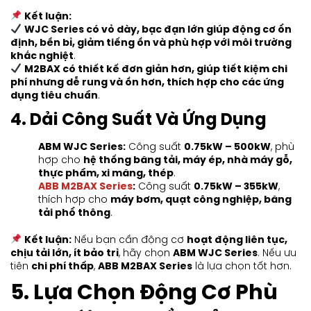
Kết luận:
WJC Series có vỏ dày, bạc đạn lớn giúp động cơ ổn
định, bền bỉ, giảm tiếng ồn và phù hợp với môi trường
khắc nghiệt
.
M2BAX có thiết kế đơn giản hơn, giúp tiết kiệm chi
phí nhưng dễ rung và ồn hơn, thích hợp cho các ứng
dụng tiêu chuẩn
.
4. Dải Công Suất Và Ứng Dụng
ABM WJC Series:
Công suất
0.75kW – 500kW
, phù
hợp cho
hệ thống băng tải, máy ép, nhà máy gỗ,
thực phẩm, xi măng, thép
.
ABB M2BAX Series
:
Công suất
0.75kW – 355kW
,
thích hợp cho
máy bơm, quạt công nghiệp, băng
tải phổ thông
.
Kết luận:
Nếu bạn cần động cơ
hoạt động liên tục,
chịu tải lớn, ít bảo trì
, hãy chọn
ABM WJC Series
. Nếu ưu
tiên
chi phí thấp
,
ABB M2BAX Series
là lựa chọn tốt hơn.
5. Lựa Chọn Động Cơ Phù