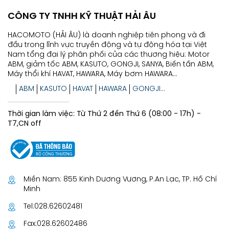
CÔNG TY TNHH KỸ THUẬT HẢI ÂU
HACOMOTO (HẢI ÂU) là doanh nghiệp tiên phong và đi
đầu trong lĩnh vực truyền động và tự động hóa tại Việt
Nam tổng đại lý phân phối của các thương hiệu: Motor
ABM, giảm tốc ABM, KASUTO, GONGJI, SANYA, Biến tần ABM,
Máy thổi khí HAVAT, HAWARA, Máy bơm HAWARA...
ABM
KASUTO
HAVAT
HAWARA
GONGJI...
Thời gian làm việc: Từ Thứ 2 đến Thứ 6 (08:00 - 17h) -
T7,CN off
Miền Nam: 855 Kinh Dương Vương, P.An Lạc, TP. Hồ Chí
Minh
Tel:
028.62602481
Fax:
028.62602486