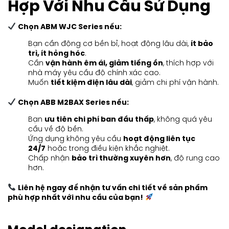
Hợp Với Nhu Cầu Sử Dụng
Chọn ABM WJC Series nếu:
Bạn cần động cơ bền bỉ, hoạt động lâu dài,
ít bảo
trì, ít hỏng hóc
.
Cần
vận hành êm ái, giảm tiếng ồn
, thích hợp với
nhà máy yêu cầu độ chính xác cao.
Muốn
tiết kiệm điện lâu dài
, giảm chi phí vận hành.
Chọn ABB M2BAX Series nếu:
Bạn
ưu tiên chi phí ban đầu thấp
, không quá yêu
cầu về độ bền.
Ứng dụng không yêu cầu
hoạt động liên tục
24/7
hoặc trong điều kiện khắc nghiệt.
Chấp nhận
bảo trì thường xuyên hơn
, độ rung cao
hơn.
Liên hệ ngay để nhận tư vấn chi tiết về sản phẩm
phù hợp nhất với nhu cầu của bạn!