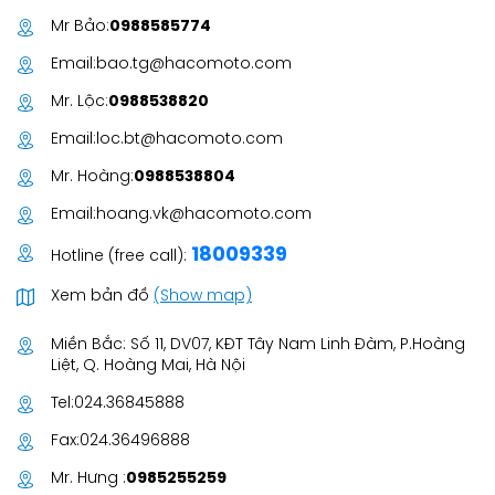
Mr Bảo:
0988585774
Email:
bao.tg@hacomoto.com
Mr. Lộc:
0988538820
Email:
loc.bt@hacomoto.com
Mr. Hoàng:
0988538804
Email:
hoang.vk@hacomoto.com
18009339
Hotline (free call):
Xem bản đồ
(Show map)
Miền Bắc: Số 11, DV07, KĐT Tây Nam Linh Đàm, P.Hoàng
Liệt, Q. Hoàng Mai, Hà Nội
Tel:
024.36845888
Fax:
024.36496888
Mr. Hưng :
0985255259