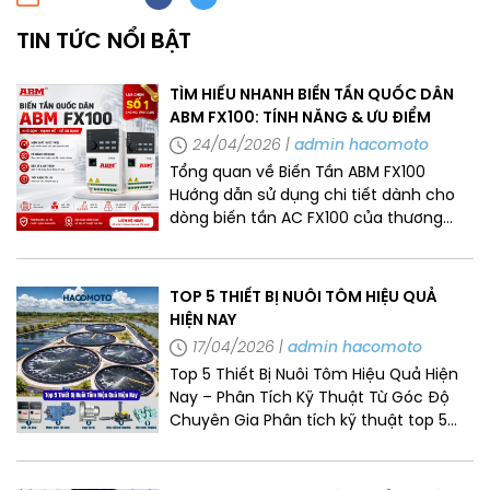
TIN TỨC NỔI BẬT
TÌM HIỂU NHANH BIẾN TẦN QUỐC DÂN
ABM FX100: TÍNH NĂNG & ƯU ĐIỂM
24/04/2026
admin hacomoto
Tổng quan về Biến Tần ABM FX100
Hướng dẫn sử dụng chi tiết dành cho
dòng biến tần AC FX100 của thương
hiệu ABM, bao gồm các thông số kỹ
thuật và chỉ dẫn vận hành. Nguồn văn
bản cung cấp đầy đủ thông tin từ quy
TOP 5 THIẾT BỊ NUÔI TÔM HIỆU QUẢ
tắc đặt tên sản phẩm, kích thước lắp
HIỆN NAY
đặt cho đến các biện pháp […]
17/04/2026
admin hacomoto
Top 5 Thiết Bị Nuôi Tôm Hiệu Quả Hiện
Nay – Phân Tích Kỹ Thuật Từ Góc Độ
Chuyên Gia Phân tích kỹ thuật top 5
thiết bị nuôi tôm hiệu quả nhất hiện
nay: Biến tần ABM FX100, Motor giảm