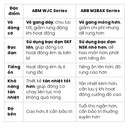
Đặc
ABM WJC Series
ABB M2BAX Series
điểm
Vỏ
Vỏ gang dày
, chịu lực
Vỏ gang mỏng hơn
,
động
tốt, giảm rung động
giảm chi phí nhưng
cơ
khi hoạt động
dễ rung hơn
Sử dụng bạc đạn SKF
Sử dụng bạc đạn
Bạc
lớn
, giúp động cơ
NSK nhỏ hơn
, dễ
đạn
hoạt động êm ái, bền
hao mòn hơn, phát
bỉ
sinh tiếng ồn
Tiếng
Hoạt động êm ái, ít
Tiếng ồn lớn hơn, độ
ồn
rung lắc
rung cao hơn
Khả
Thiết kế
tản nhiệt tốt
Tản nhiệt kém hơn,
năng
hơn
, giúp động cơ
cần lưu ý khi hoạt
tản
chạy liên tục mà
động cường độ cao
nhiệt
không quá nóng
Tuổi thọ ngắn hơn,
Độ
Cao hơn, ít cần bảo trì
cần bảo trì thường
bền
xuyên hơn