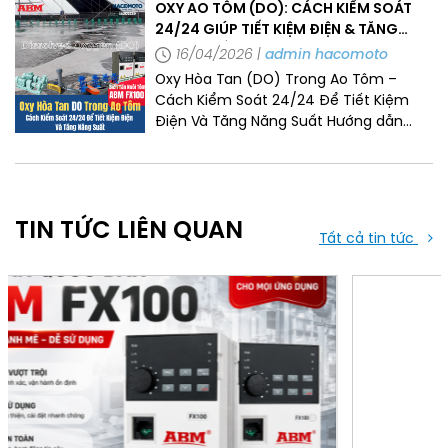
tốc ABM, Quạt thổi khí HAVAT, Máy thổi
OXY AO TÔM (DO): CÁCH KIỂM SOÁT
khí HAWARA và Máy bơm HAWARA […]
24/24 GIÚP TIẾT KIỆM ĐIỆN & TĂNG
NĂNG SUẤT
16/04/2026
admin hacomoto
Oxy Hòa Tan (DO) Trong Ao Tôm –
Cách Kiểm Soát 24/24 Để Tiết Kiệm
Điện Và Tăng Năng Suất Hướng dẫn
kiểm soát oxy hòa tan (DO) ao tôm
24/24 từ chuyên gia – ngưỡng DO
chuẩn, chu kỳ ngày đêm, cách dùng
biến tần ABM FX100 + cảm biến để tiết
TIN TỨC LIÊN QUAN
kiệm 30–45% […]
Tất cả tin tức