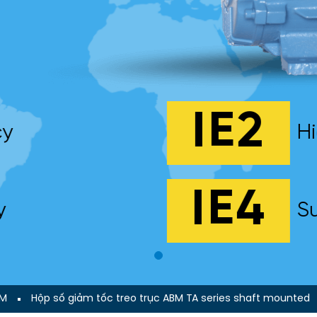
IE2
cy
Hi
IE4
y
Su
BM
Hộp số giảm tốc treo trục ABM TA series shaft mounted