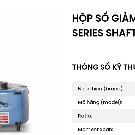
HỘP SỐ GIẢ
SERIES SHA
THÔNG SỐ KỸ TH
Nhãn hiệu (brand):
Mã hàng (model):
Ratio:
Moment xoắn: