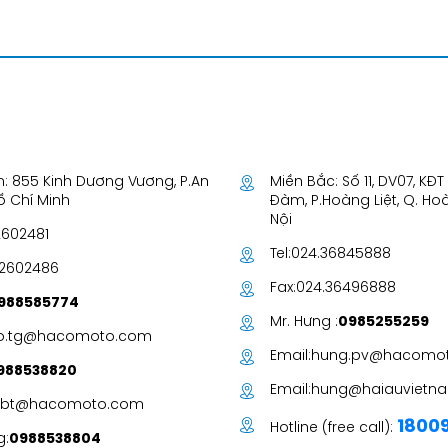
: 855 Kinh Dương Vương, P.An
Miền Bắc: Số 11, DV07, KĐ
Hồ Chí Minh
Đàm, P.Hoàng Liệt, Q. Ho
Nội
2602481
Tel:
024.36845888
62602486
Fax:
024.36496888
988585774
Mr. Hưng :
0985255259
o.tg@hacomoto.com
Email:
hung.pv@hacomo
988538820
Email:
hung@haiauvietna
c.bt@hacomoto.com
1800
Hotline (free call):
g:
0988538804