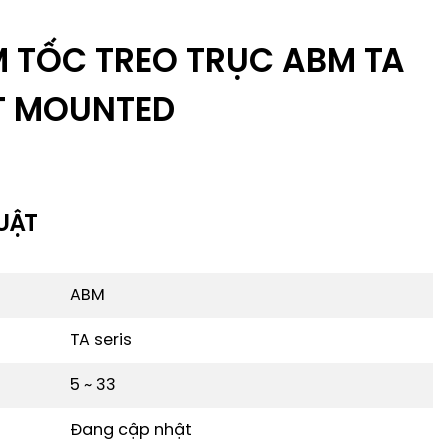
M TỐC TREO TRỤC ABM TA
FT MOUNTED
UẬT
ABM
TA seris
5 ~ 33
Đang cập nhật