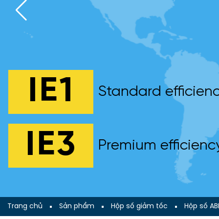
IE1
Standard efficien
IE3
Premium efficienc
Trang chủ
Sản phẩm
Hộp số giảm tốc
Hộp số A