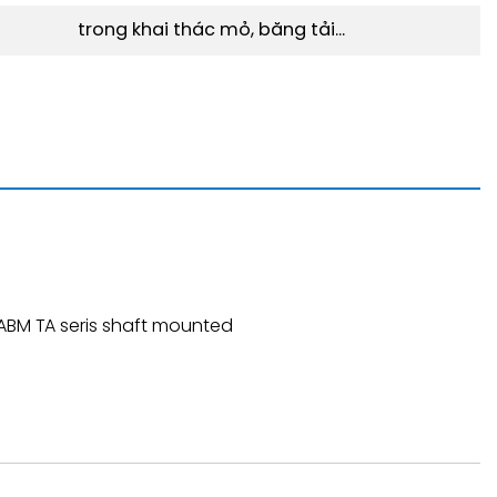
trong khai thác mỏ, băng tải...
 ABM TA seris shaft mounted