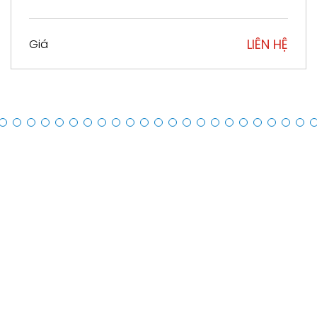
Công suất (kW)
0.37kW - 75kW
LIÊN HỆ
Giá