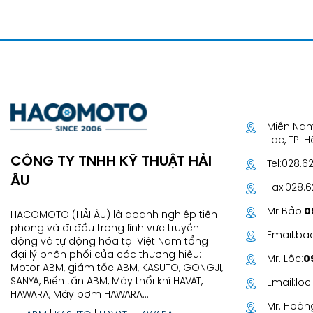
Miền Nam
Lạc, TP. 
CÔNG TY TNHH KỸ THUẬT HẢI
Tel:
028.6
ÂU
Fax:
028.
Mr Bảo:
0
HACOMOTO (HẢI ÂU) là doanh nghiệp tiên
phong và đi đầu trong lĩnh vực truyền
Email:
ba
động và tự động hóa tại Việt Nam tổng
đại lý phân phối của các thương hiệu:
Mr. Lộc:
0
Motor ABM, giảm tốc ABM, KASUTO, GONGJI,
SANYA, Biến tần ABM, Máy thổi khí HAVAT,
Email:
lo
HAWARA, Máy bơm HAWARA...
Mr. Hoàn