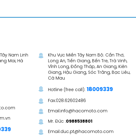
T Tây Nam Linh
Khu Vực Miền Tây Nam Bộ: Cần Thơ,
àng Mai, Hà
Long An, Tiền Giang, Bến Tre, Trà Vinh,
Vĩnh Long, Đồng Tháp, An Giang, Kiên
Giang, Hậu Giang, Sóc Trăng, Bạc Liêu,
Cà Mau
18009339
Hotline (free call):
Fax:
028.62602486
to.com
Email:
info@hacomoto.com
m.vn
Mr. Đức :
0988538801
9339
Email:
duc.pt@hacomoto.com