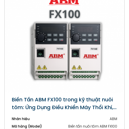
Động cơ xoay chiều ba pha ABM –
2WJA160LC6VC – Motor dùng cho IQF-
ATTP
Nhãn hiệu
ABM
Mã hàng (Model)
2WJA