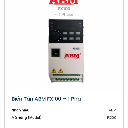
Biến Tần ABM FX100 trong kỹ thuật nuôi
tôm: Ứng Dụng Điều Khiển Máy Thổi Khí,
Quạt Sục Khí và Hệ Thống Tạo Oxy cho
Nhãn hiệu
ABM
Nuôi Tôm
Mã hàng (Model)
Biến tần nuôi tôm ABM FX100